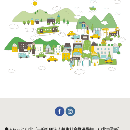
●ふらっと山北（一般社団法人共生社会推進機構 山北事務所）