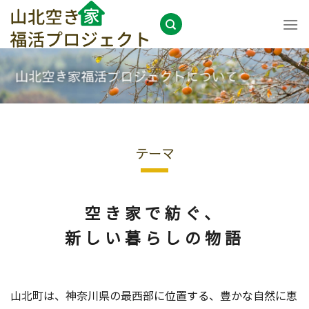
Skip
to
content
山北空き家福活プロジェクトについて
テーマ
空き家で紡ぐ、
新しい暮らしの物語
山北町は、神奈川県の最西部に位置する、豊かな自然に恵