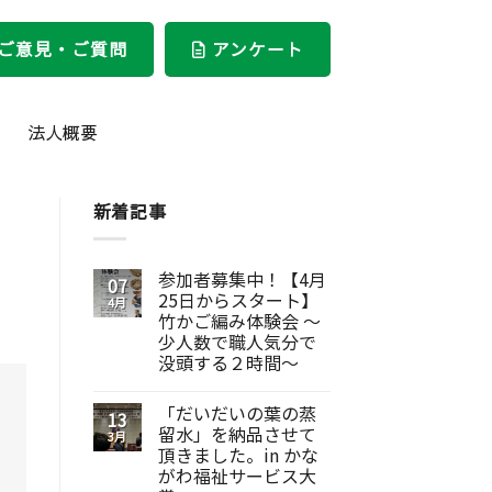
ご意見・ご質問
アンケート
法人概要
新着記事
参加者募集中！【4月
07
25日からスタート】
4月
竹かご編み体験会 ～
少人数で職人気分で
没頭する２時間～
「だいだいの葉の蒸
13
留水」を納品させて
3月
頂きました。in かな
がわ福祉サービス大