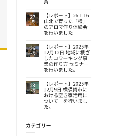
賞
【レポート】26.1.16
27
山北で育った「橙」
1月
のアロマ作り体験会
を行いました
【レポート】2025年
26
12月12日 地域に根ざ
12月
したコワーキング事
業の作り方 セミナー
を行いました。
【レポート】2025年
23
12月9日 横須賀市に
12月
おける空き家活用に
ついて を行いまし
た。
カテゴリー