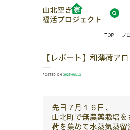
Skip
to
content
TOP
プ
【レポート】和薄荷アロ
POSTED ON
2025/08/12
先日７月１６日、
山北町で無農薬栽培を
荷を集めて水蒸気蒸留