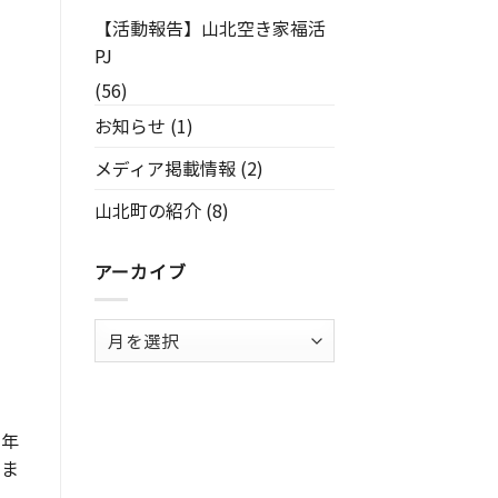
【活動報告】山北空き家福活
PJ
(56)
お知らせ
(1)
メディア掲載情報
(2)
山北町の紹介
(8)
アーカイブ
ア
ー
カ
イ
ブ
７年
いま